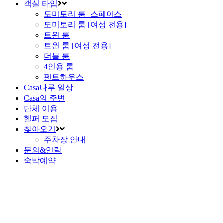
객실 타입
도미토리 룸+스페이스
도미토리 룸 [여성 전용]
트윈 룸
트윈 룸 [여성 전용]
더블 룸
4인용 룸
펜트하우스
Casa나루 일상
Casa의 주변
단체 이용
헬퍼 모집
찾아오기
주차장 안내
문의&연락
숙박예약