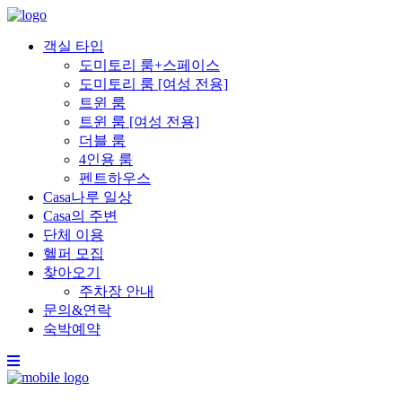
객실 타입
도미토리 룸+스페이스
도미토리 룸 [여성 전용]
트윈 룸
트윈 룸 [여성 전용]
더블 룸
4인용 룸
펜트하우스
Casa나루 일상
Casa의 주변
단체 이용
헬퍼 모집
찾아오기
주차장 안내
문의&연락
숙박예약