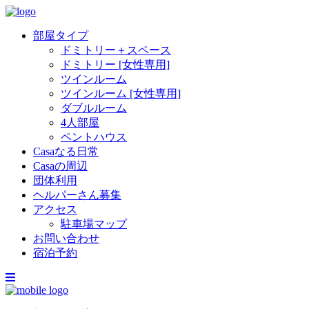
部屋タイプ
ドミトリー＋スペース
ドミトリー [女性専用]
ツインルーム
ツインルーム [女性専用]
ダブルルーム
4人部屋
ペントハウス
Casaなる日常
Casaの周辺
団体利用
ヘルパーさん募集
アクセス
駐車場マップ
お問い合わせ
宿泊予約