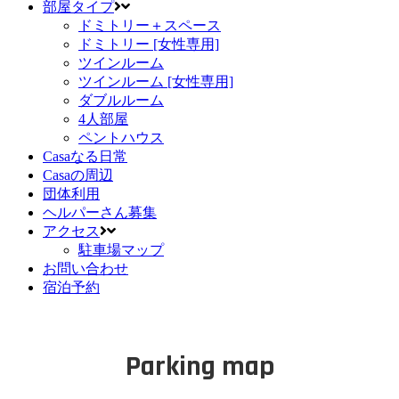
部屋タイプ
ドミトリー＋スペース
ドミトリー [女性専用]
ツインルーム
ツインルーム [女性専用]
ダブルルーム
4人部屋
ペントハウス
Casaなる日常
Casaの周辺
団体利用
ヘルパーさん募集
アクセス
駐車場マップ
お問い合わせ
宿泊予約
Parking map