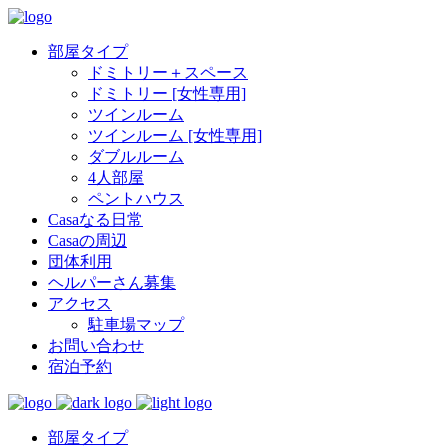
部屋タイプ
ドミトリー＋スペース
ドミトリー [女性専用]
ツインルーム
ツインルーム [女性専用]
ダブルルーム
4人部屋
ペントハウス
Casaなる日常
Casaの周辺
団体利用
ヘルパーさん募集
アクセス
駐車場マップ
お問い合わせ
宿泊予約
部屋タイプ