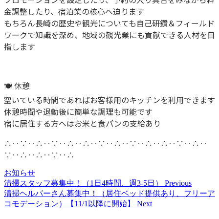
金調整したり、宿泊業の核心へ迫ります
もちろん長崎の歴史や観光についても自己研鑽＆フィールド
ワークで知識を深め、地域の観光業にも貢献できる人材を目
指します
🍽 休憩
空いている時間であればお客様用のキッチンを利用できます
休憩時間や退勤後に簡単な調理も可能です
宿に居住する方へはお米と食パンの支給あり
∴‥∵‥∴‥∵‥∴‥∴‥∵‥∴‥∵‥∴‥∴‥∵‥∴‥
∵‥∴‥∴‥∵‥∴
お知らせ
清掃スタッフ募集中！（1日4時間、週3-5日）
Previous
清掃ヘルパーさん募集中！（居住ベッド提供あり、フリーア
コモデーション）【11/1以降に開始】
Next