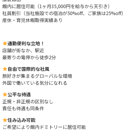
館内に居住可能（1ヶ月35,000円を給与から天引き）
社員割引（当社施設での宿泊が50%off、ご家族は25%off）
産休・育児休暇取得実績あり
通勤便利な立地！
店舗が街なか、駅近
最寄りの電停から徒歩2分
自由で国際的な社風
旅好きが集まるグローバルな環境
外国で働いている気分になれる
公平な待遇
正規・非正規の区別なし
責任も待遇も同条件
住み込み可能
ご希望により館内ドミトリーに居住可能