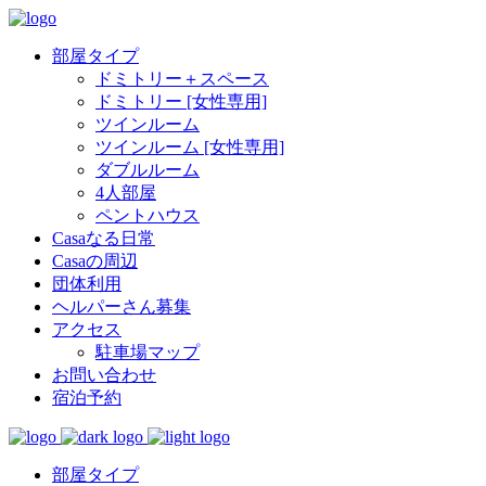
部屋タイプ
ドミトリー＋スペース
ドミトリー [女性専用]
ツインルーム
ツインルーム [女性専用]
ダブルルーム
4人部屋
ペントハウス
Casaなる日常
Casaの周辺
団体利用
ヘルパーさん募集
アクセス
駐車場マップ
お問い合わせ
宿泊予約
部屋タイプ