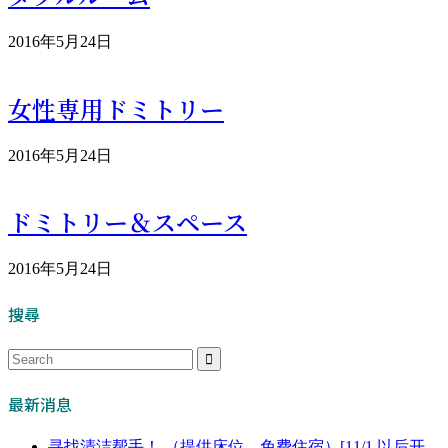
2016年5月24日
女性専用ドミトリー
2016年5月24日
ドミトリー＆スペース
2016年5月24日
搜尋
最新消息
寻找清洁帮手！ （提供床位，免费住宿）[11/1 以后开