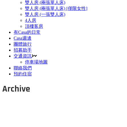
雙人房 (兩張單人床)
雙人房 (兩張單人床) [僅限女性]
雙人房 (一張雙人床)
4人房
頂樓客房
有Casa的日常
Casa週邊
團體旅行
招募助手
交通資訊
停車場地圖
聯絡我們
預約住宿
Archive