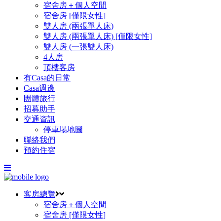
宿舍房＋個人空間
宿舍房 [僅限女性]
雙人房 (兩張單人床)
雙人房 (兩張單人床) [僅限女性]
雙人房 (一張雙人床)
4人房
頂樓客房
有Casa的日常
Casa週邊
團體旅行
招募助手
交通資訊
停車場地圖
聯絡我們
預約住宿
客房總覽
宿舍房＋個人空間
宿舍房 [僅限女性]