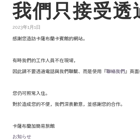
我們只接受透
2023年1月1日
感謝您造訪卡薩布蘭卡賓館的網站。
有時我們的工作人員不在現場，
因此請不要透過電話與我們聯繫、而是使用『
聯絡我們
』頁面或
您仍可照常入住。
對於造成您的不便，我們深表歉意，並感謝您的合作。
卡薩布蘭加簡易旅館
お知らせ