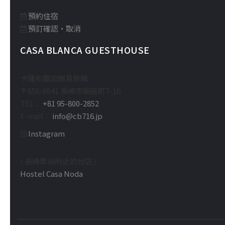
預約住宿
預訂確認・取消
CASA BLANCA GUESTHOUSE
卡薩布蘭加簡易旅館
〒850-0841 長崎市銅座町7-16
TEL：
+81 95-800-2852
E-mail：
info@cb716.jp
Instagram
\ 長崎車站附近的分店 /
Hostel Casa Noda